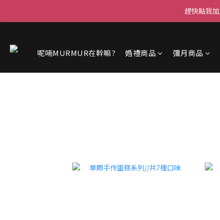
趕快點我加
呢喃MURMUR在幹嘛?
婚禮商品
彌月商品