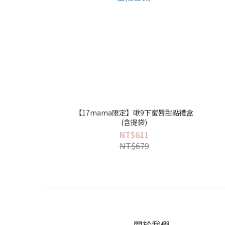
【17mama限定】啾9下蜜唇甜點禮盒
(含提袋)
NT$611
NT$679
關於我們