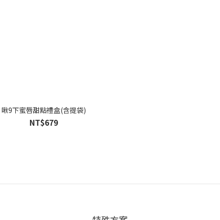
啾9下蜜唇甜點禮盒(含提袋)
NT$679
特殊方案