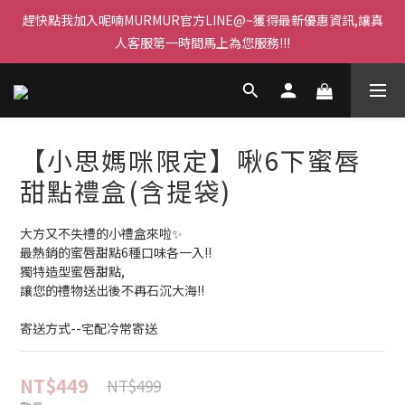
趕快點我加入呢喃MURMUR官方LINE@~獲得最新優惠資訊,讓真
人客服第一時間馬上為您服務!!!
【小思媽咪限定】啾6下蜜唇
甜點禮盒(含提袋)
大方又不失禮的小禮盒來啦✨ 
最熱銷的蜜唇甜點6種口味各一入!! 
獨特造型蜜唇甜點, 
讓您的禮物送出後不再石沉大海!!
寄送方式--宅配冷常寄送
NT$449
NT$499